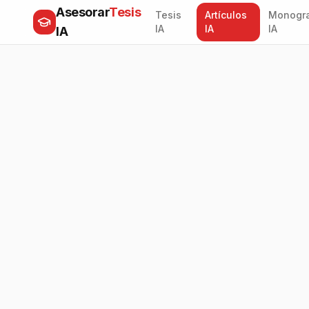
Asesorar
Tesis
Tesis
Artículos
Monogra
IA
IA
IA
IA