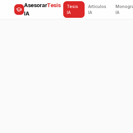
Asesorar
Tesis
Tesis
Artículos
Monogra
IA
IA
IA
IA