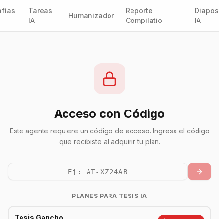
fías
Tareas
Reporte
Diapos
Humanizador
IA
Compilatio
IA
Acceso con Código
Este agente requiere un código de acceso. Ingresa el código
que recibiste al adquirir tu plan.
PLANES PARA
TESIS IA
Tesis Gancho